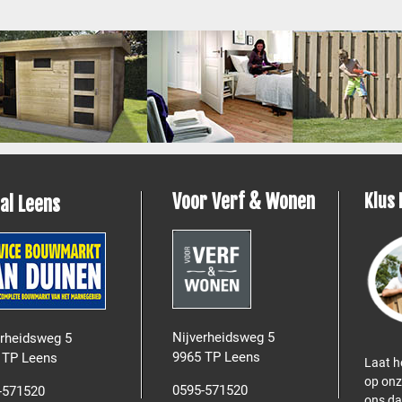
Voor Verf & Wonen
Klus 
aal Leens
Nijverheidsweg 5
erheidsweg 5
9965 TP Leens
 TP Leens
Laat h
op onz
0595-571520
-571520
ons da