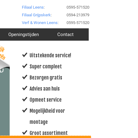
Filiaal Leens
:
0595-571520
Filiaal Grijpskerk
:
0594-213979
Verf & Wonen Leens
:
0595-571520
Openingstijden
Contact
Uitstekende service!
Super compleet
Bezorgen gratis
Advies aan huis
Opmeet service
Mogelijkheid voor
montage
Groot assortiment