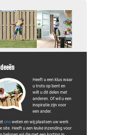
Ideeën
Heeft u een klus waar
u trots op bent en
wilt u dit delen met
anderen. Of wil u een
inspiratie zijn voor
een ander.
et
ons
weten en wij plaatsen uw werk
e site. Heeft u een leuke inzending voor
n belonen wij die met een korting in