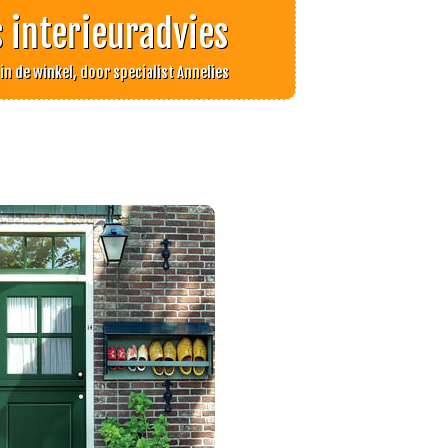
s interieuradvies
f in de winkel, door specialist Annelies