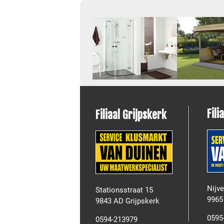
Fili
Filiaal Grijpskerk
Nijv
Stationsstraat 15
9965
9843 AD Grijpskerk
0595
0594-213979